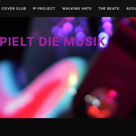
COVER CLUB
IP PROJECT
WALKING HATS
THE BEATS
ACO
PIELT DIE MUSIK