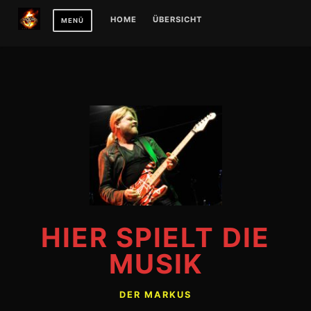
Zum
HOME
ÜBERSICHT
MENÜ
Inhalt
springen
HIER SPIELT DIE
MUSIK
DER MARKUS