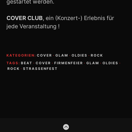
gestartet werden.
COVER CLUB
, ein (Konzert-) Erlebnis für
jede Veranstaltung !
KATEGORIEN:
COVER
·
GLAM
·
OLDIES
·
ROCK
TAGS:
BEAT
·
COVER
·
FIRMENFEIER
·
GLAM
·
OLDIES
·
ROCK
·
STRASSENFEST
Footer-
ZUM
Inhalt
ANFANG